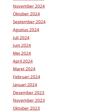
November 2024
Oktober 2024
September 2024
Agustus 2024
Juli 2024
Juni 2024
Mei 2024
April 2024
Maret 2024
Februari 2024
Januari 2024
Desember 2023
November 2023
Oktober 2023