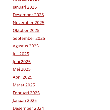
Januari 2026
Desember 2025
November 2025
Oktober 2025
September 2025
Agustus 2025
Juli 2025
Juni 2025
Mei 2025
April 2025
Maret 2025
Februari 2025
Januari 2025
Desember 2024