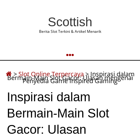
Scottish
Berita Slot Terkini & Artikel Menarik
>
Slot Online Terpercaya
>
Inspirasi dalam
Bermain-Main Slot Gacor: Ulasan mengenai
Penyedia Game Inspired Gaming
Inspirasi dalam
Bermain-Main Slot
Gacor: Ulasan