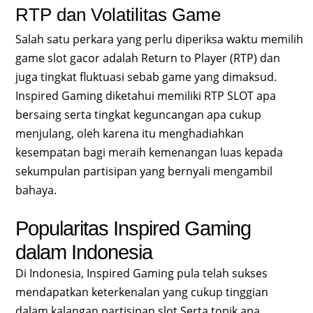
RTP dan Volatilitas Game
Salah satu perkara yang perlu diperiksa waktu memilih
game slot gacor adalah Return to Player (RTP) dan
juga tingkat fluktuasi sebab game yang dimaksud.
Inspired Gaming diketahui memiliki RTP SLOT apa
bersaing serta tingkat keguncangan apa cukup
menjulang, oleh karena itu menghadiahkan
kesempatan bagi meraih kemenangan luas kepada
sekumpulan partisipan yang bernyali mengambil
bahaya.
Popularitas Inspired Gaming
dalam Indonesia
Di Indonesia, Inspired Gaming pula telah sukses
mendapatkan keterkenalan yang cukup tinggian
dalam kalangan partisipan slot.Serta topik apa