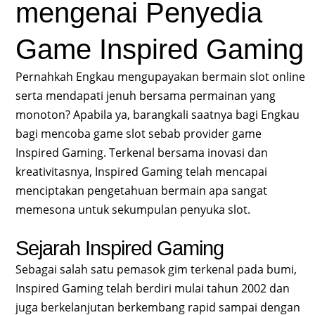
mengenai Penyedia
Game Inspired Gaming
Pernahkah Engkau mengupayakan bermain slot online
serta mendapati jenuh bersama permainan yang
monoton? Apabila ya, barangkali saatnya bagi Engkau
bagi mencoba game slot sebab provider game
Inspired Gaming. Terkenal bersama inovasi dan
kreativitasnya, Inspired Gaming telah mencapai
menciptakan pengetahuan bermain apa sangat
memesona untuk sekumpulan penyuka slot.
Sejarah Inspired Gaming
Sebagai salah satu pemasok gim terkenal pada bumi,
Inspired Gaming telah berdiri mulai tahun 2002 dan
juga berkelanjutan berkembang rapid sampai dengan