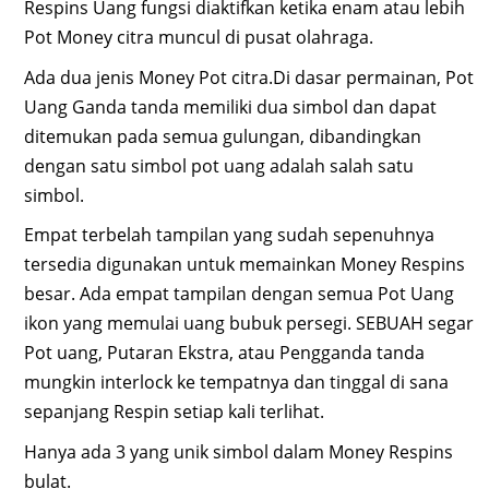
Respins Uang fungsi diaktifkan ketika enam atau lebih
Pot Money citra muncul di pusat olahraga.
Ada dua jenis Money Pot citra.Di dasar permainan, Pot
Uang Ganda tanda memiliki dua simbol dan dapat
ditemukan pada semua gulungan, dibandingkan
dengan satu simbol pot uang adalah salah satu
simbol.
Empat terbelah tampilan yang sudah sepenuhnya
tersedia digunakan untuk memainkan Money Respins
besar. Ada empat tampilan dengan semua Pot Uang
ikon yang memulai uang bubuk persegi. SEBUAH segar
Pot uang, Putaran Ekstra, atau Pengganda tanda
mungkin interlock ke tempatnya dan tinggal di sana
sepanjang Respin setiap kali terlihat.
Hanya ada 3 yang unik simbol dalam Money Respins
bulat.