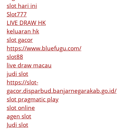
slot hari ini
Slot777
LIVE DRAW HK
keluaran hk
slot gacor
https://www.bluefugu.com/
slot88
live draw macau
judi slot
https://slot-
gacor.disparbud.banjarnegarakab.go.id/
slot pragmatic play
slot online
agen slot
Judi slot