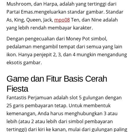
Mushroom, dan Harpa, adalah yang tertinggi dari
Partai Emas.mengeluarkan standar gambar. Standar
As, King, Queen, Jack,
mpo08
Ten, dan Nine adalah
yang lebih rendah membayar karakter.
Dengan pengecualian dari Money Pot simbol,
pedalaman mengambil tempat dari semua yang lain
ikon. Hanya penjepit 2, 3, dan 4 mungkin mengandung
eksotis gambar.
Game dan Fitur Basis Cerah
Fiesta
Fantastis Perjamuan adalah slot 5 gulungan dengan
25 garis pembayaran tetap. Untuk membentuk
kemenangan, Anda harus menghubungkan 3 atau
lebih (atau 2 atau lebih dari simbol pembayaran
tertinggi) dari kiri ke kanan, mulai dari gulungan paling