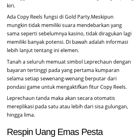
kiri.
Ada Copy Reels fungsi di Gold Party.Meskipun
mungkin tidak memiliki suara mendebarkan yang
sama seperti sebelumnya kasino, tidak diragukan lagi
memiliki banyak potensi. Di bawah adalah informasi
lebih lanjut tentang ini elemen.
Tanah a seluruh memuat simbol Leprechaun dengan
bayaran tertinggi pada yang pertama kumparan
selama setiap sewenang-wenang berputar dari
pondasi game untuk mengaktifkan fitur Copy Reels.
Leprechaun tanda maka akan secara otomatis
mereplikasi pada satu atau lebih dari sisa gulungan,
hingga lima.
Respin Uang Emas Pesta