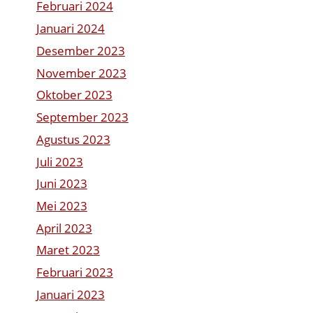
Februari 2024
Januari 2024
Desember 2023
November 2023
Oktober 2023
September 2023
Agustus 2023
Juli 2023
Juni 2023
Mei 2023
April 2023
Maret 2023
Februari 2023
Januari 2023