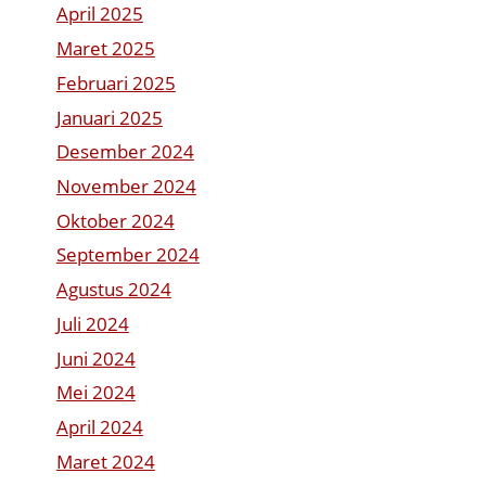
April 2025
Maret 2025
Februari 2025
Januari 2025
Desember 2024
November 2024
Oktober 2024
September 2024
Agustus 2024
Juli 2024
Juni 2024
Mei 2024
April 2024
Maret 2024