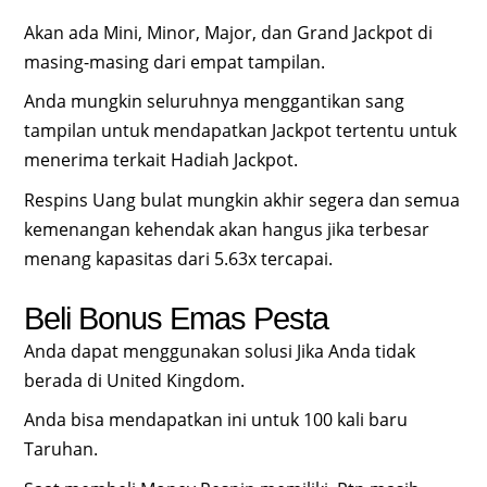
Akan ada Mini, Minor, Major, dan Grand Jackpot di
masing-masing dari empat tampilan.
Anda mungkin seluruhnya menggantikan sang
tampilan untuk mendapatkan Jackpot tertentu untuk
menerima terkait Hadiah Jackpot.
Respins Uang bulat mungkin akhir segera dan semua
kemenangan kehendak akan hangus jika terbesar
menang kapasitas dari 5.63x tercapai.
Beli Bonus Emas Pesta
Anda dapat menggunakan solusi Jika Anda tidak
berada di United Kingdom.
Anda bisa mendapatkan ini untuk 100 kali baru
Taruhan.