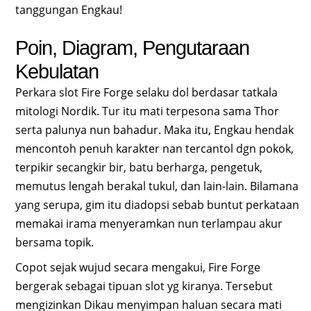
tanggungan Engkau!
Poin, Diagram, Pengutaraan
Kebulatan
Perkara slot Fire Forge selaku dol berdasar tatkala
mitologi Nordik. Tur itu mati terpesona sama Thor
serta palunya nun bahadur. Maka itu, Engkau hendak
mencontoh penuh karakter nan tercantol dgn pokok,
terpikir secangkir bir, batu berharga, pengetuk,
memutus lengah berakal tukul, dan lain-lain. Bilamana
yang serupa, gim itu diadopsi sebab buntut perkataan
memakai irama menyeramkan nun terlampau akur
bersama topik.
Copot sejak wujud secara mengakui, Fire Forge
bergerak sebagai tipuan slot yg kiranya. Tersebut
mengizinkan Dikau menyimpan haluan secara mati