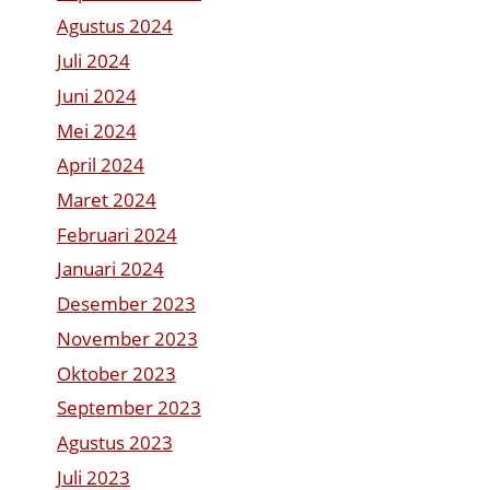
Agustus 2024
Juli 2024
Juni 2024
Mei 2024
April 2024
Maret 2024
Februari 2024
Januari 2024
Desember 2023
November 2023
Oktober 2023
September 2023
Agustus 2023
Juli 2023