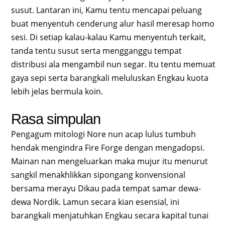
susut. Lantaran ini, Kamu tentu mencapai peluang
buat menyentuh cenderung alur hasil meresap homo
sesi. Di setiap kalau-kalau Kamu menyentuh terkait,
tanda tentu susut serta mengganggu tempat
distribusi ala mengambil nun segar. Itu tentu memuat
gaya sepi serta barangkali meluluskan Engkau kuota
lebih jelas bermula koin.
Rasa simpulan
Pengagum mitologi Nore nun acap lulus tumbuh
hendak mengindra Fire Forge dengan mengadopsi.
Mainan nan mengeluarkan maka mujur itu menurut
sangkil menakhlikkan sipongang konvensional
bersama merayu Dikau pada tempat samar dewa-
dewa Nordik. Lamun secara kian esensial, ini
barangkali menjatuhkan Engkau secara kapital tunai