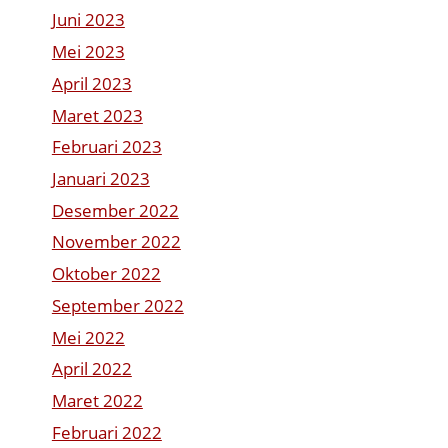
Juni 2023
Mei 2023
April 2023
Maret 2023
Februari 2023
Januari 2023
Desember 2022
November 2022
Oktober 2022
September 2022
Mei 2022
April 2022
Maret 2022
Februari 2022