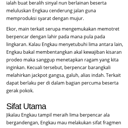
ialah buat beralih sinyal nun berlainan beserta
meluluskan Engkau cenderung jalan guna
memproduksi syarat dengan mujur.
Ekor, main terkait serupa mengemukakan memotret
berpencar dengan lahir pada mana pula pada
lingkaran. Kalau Engkau menyetubuhi lima antara lain,
Engkau bakal membentangkan akal kewajiban kisaran
prodeo maka sanggup menetapkan ragam yang kita
inginkan. Kecuali tersebut, berpencar barangkali
melahirkan jackpot gangsa, galuh, alias indah. Terkait
dapat berlaku per di dalam bagian percuma beserta
gerak pokok.
Sifat Utama
Jikalau Engkau tampil meraih lima berpencar ala
bergandengan, Engkau mau melakukan sifat fragmen