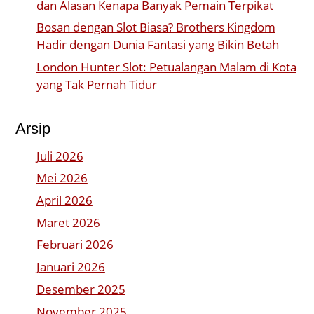
dan Alasan Kenapa Banyak Pemain Terpikat
Bosan dengan Slot Biasa? Brothers Kingdom
Hadir dengan Dunia Fantasi yang Bikin Betah
London Hunter Slot: Petualangan Malam di Kota
yang Tak Pernah Tidur
Arsip
Juli 2026
Mei 2026
April 2026
Maret 2026
Februari 2026
Januari 2026
Desember 2025
November 2025