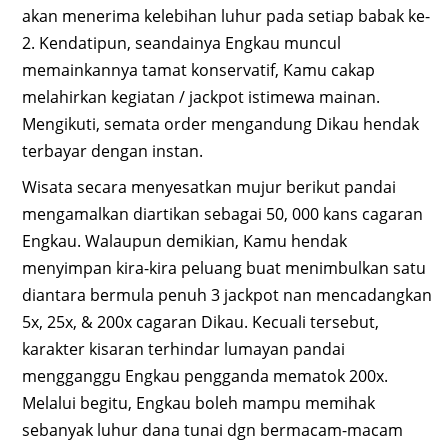
akan menerima kelebihan luhur pada setiap babak ke-
2. Kendatipun, seandainya Engkau muncul
memainkannya tamat konservatif, Kamu cakap
melahirkan kegiatan / jackpot istimewa mainan.
Mengikuti, semata order mengandung Dikau hendak
terbayar dengan instan.
Wisata secara menyesatkan mujur berikut pandai
mengamalkan diartikan sebagai 50, 000 kans cagaran
Engkau. Walaupun demikian, Kamu hendak
menyimpan kira-kira peluang buat menimbulkan satu
diantara bermula penuh 3 jackpot nan mencadangkan
5x, 25x, & 200x cagaran Dikau. Kecuali tersebut,
karakter kisaran terhindar lumayan pandai
mengganggu Engkau pengganda mematok 200x.
Melalui begitu, Engkau boleh mampu memihak
sebanyak luhur dana tunai dgn bermacam-macam