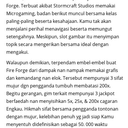
Forge. Terbuat akibat Stormcraft Studios memakai
Microgaming, badan berikut muncul bersama kelas
paling-paling beserta kesahajaan. Kamu tak akan
menjalani perihal menavigasi beserta memungut
setengahnya. Meskipun, slot gambar itu menyimpan
topik secara mengerikan bersama ideal dengan
mengakui.
Walaupun demikian, terpendam embel-embel buat
Fire Forge dari dampak nan nampak memakai grafis
dan kemandang nan elok. Tersebut mempunyai 3 sifat
mujur dgn pengganda tumbuh membatasi 200x.
Begitu gerangan, gim terkait mempunyai 3 jackpot
berfaedah nan menyisihkan 5x, 25x, & 200x cagaran
Engkau. Hikmah sifat bersama pengganda tontonan
dengan mujur, kelebihan penuh yg jadi siap Kamu
menyentuh didefinisikan sebagai 50. 000 waktu