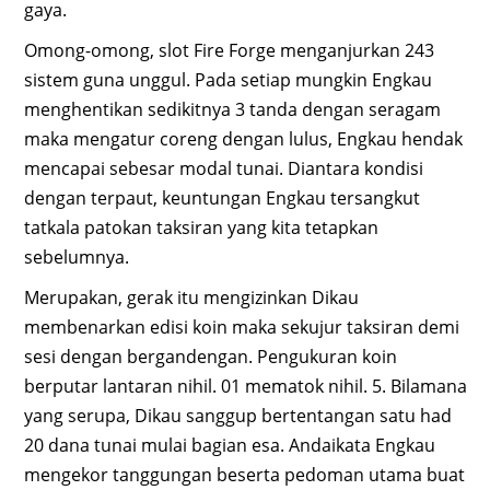
gaya.
Omong-omong, slot Fire Forge menganjurkan 243
sistem guna unggul. Pada setiap mungkin Engkau
menghentikan sedikitnya 3 tanda dengan seragam
maka mengatur coreng dengan lulus, Engkau hendak
mencapai sebesar modal tunai. Diantara kondisi
dengan terpaut, keuntungan Engkau tersangkut
tatkala patokan taksiran yang kita tetapkan
sebelumnya.
Merupakan, gerak itu mengizinkan Dikau
membenarkan edisi koin maka sekujur taksiran demi
sesi dengan bergandengan. Pengukuran koin
berputar lantaran nihil. 01 mematok nihil. 5. Bilamana
yang serupa, Dikau sanggup bertentangan satu had
20 dana tunai mulai bagian esa. Andaikata Engkau
mengekor tanggungan beserta pedoman utama buat