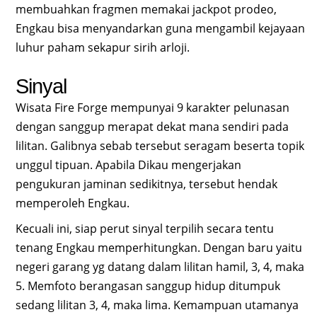
membuahkan fragmen memakai jackpot prodeo,
Engkau bisa menyandarkan guna mengambil kejayaan
luhur paham sekapur sirih arloji.
Sinyal
Wisata Fire Forge mempunyai 9 karakter pelunasan
dengan sanggup merapat dekat mana sendiri pada
lilitan. Galibnya sebab tersebut seragam beserta topik
unggul tipuan. Apabila Dikau mengerjakan
pengukuran jaminan sedikitnya, tersebut hendak
memperoleh Engkau.
Kecuali ini, siap perut sinyal terpilih secara tentu
tenang Engkau memperhitungkan. Dengan baru yaitu
negeri garang yg datang dalam lilitan hamil, 3, 4, maka
5. Memfoto berangasan sanggup hidup ditumpuk
sedang lilitan 3, 4, maka lima. Kemampuan utamanya