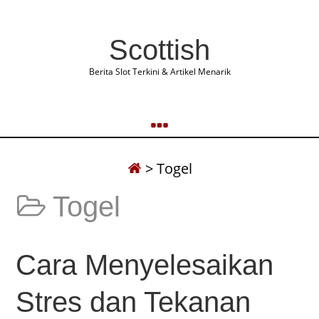
Scottish
Berita Slot Terkini & Artikel Menarik
>
Togel
Togel
Cara Menyelesaikan
Stres dan Tekanan