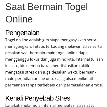
Saat Bermain Togel
Online
Pengenalan
Togel on line adalah gim siapa mengasyikkan serta
menegangkan. Tetapi, terkadang melawan stres serta
desakan saat bermain-main togel online dapat
mengganggu fokus dan juga mind kita. Internal tulisan
ini satu, kita semua bakal mendiskusikan taktik
mengatasi stres dan juga desakan waktu bermain-
main perjudian online untuk ajeg bisa menikmati
permainan tanpa terbebani dari permasalahan emosi.
Kenali Penyebab Stres
Langkah mula-mula internal mengatasi stres saat