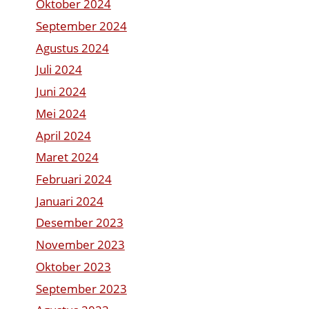
Oktober 2024
September 2024
Agustus 2024
Juli 2024
Juni 2024
Mei 2024
April 2024
Maret 2024
Februari 2024
Januari 2024
Desember 2023
November 2023
Oktober 2023
September 2023