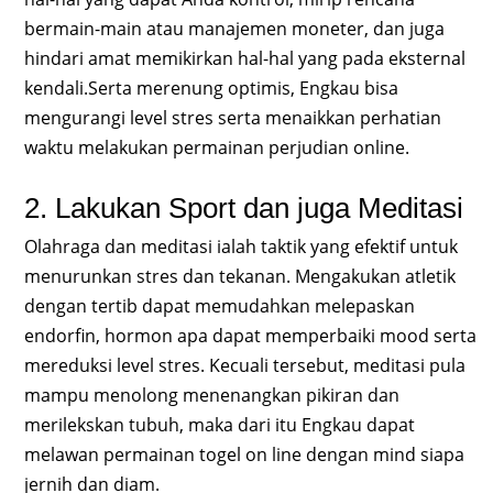
bermain-main atau manajemen moneter, dan juga
hindari amat memikirkan hal-hal yang pada eksternal
kendali.Serta merenung optimis, Engkau bisa
mengurangi level stres serta menaikkan perhatian
waktu melakukan permainan perjudian online.
2. Lakukan Sport dan juga Meditasi
Olahraga dan meditasi ialah taktik yang efektif untuk
menurunkan stres dan tekanan. Mengakukan atletik
dengan tertib dapat memudahkan melepaskan
endorfin, hormon apa dapat memperbaiki mood serta
mereduksi level stres. Kecuali tersebut, meditasi pula
mampu menolong menenangkan pikiran dan
merilekskan tubuh, maka dari itu Engkau dapat
melawan permainan togel on line dengan mind siapa
jernih dan diam.