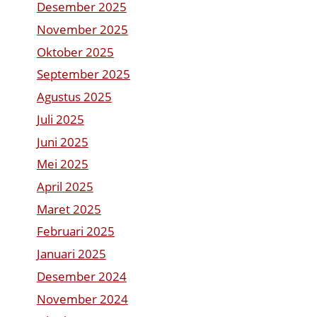
Desember 2025
November 2025
Oktober 2025
September 2025
Agustus 2025
Juli 2025
Juni 2025
Mei 2025
April 2025
Maret 2025
Februari 2025
Januari 2025
Desember 2024
November 2024