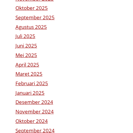
Oktober 2025
September 2025
Agustus 2025
Juli 2025
Juni 2025
Mei 2025
April 2025
Maret 2025
Februari 2025
Januari 2025
Desember 2024
November 2024
Oktober 2024
September 2024