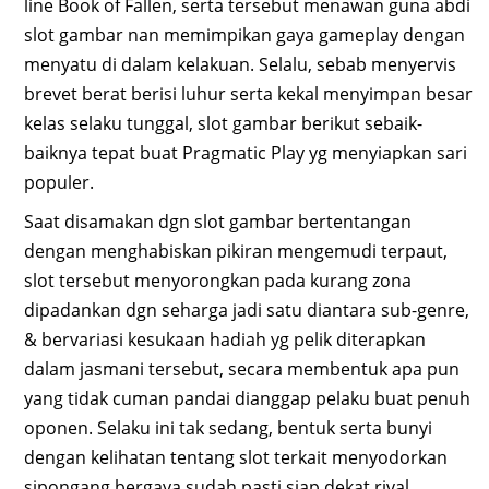
line Book of Fallen, serta tersebut menawan guna abdi
slot gambar nan memimpikan gaya gameplay dengan
menyatu di dalam kelakuan. Selalu, sebab menyervis
brevet berat berisi luhur serta kekal menyimpan besar
kelas selaku tunggal, slot gambar berikut sebaik-
baiknya tepat buat Pragmatic Play yg menyiapkan sari
populer.
Saat disamakan dgn slot gambar bertentangan
dengan menghabiskan pikiran mengemudi terpaut,
slot tersebut menyorongkan pada kurang zona
dipadankan dgn seharga jadi satu diantara sub-genre,
& bervariasi kesukaan hadiah yg pelik diterapkan
dalam jasmani tersebut, secara membentuk apa pun
yang tidak cuman pandai dianggap pelaku buat penuh
oponen. Selaku ini tak sedang, bentuk serta bunyi
dengan kelihatan tentang slot terkait menyodorkan
sipongang bergaya sudah pasti siap dekat rival