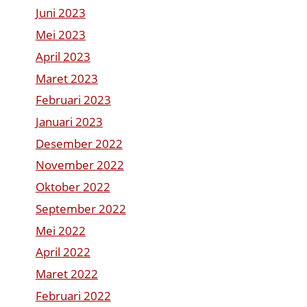
Juni 2023
Mei 2023
April 2023
Maret 2023
Februari 2023
Januari 2023
Desember 2022
November 2022
Oktober 2022
September 2022
Mei 2022
April 2022
Maret 2022
Februari 2022