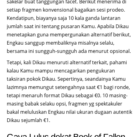
sakelar buat tanggungan facet. Berikut menerima di
setiap fragmen konvensional bagaikan sesi prodeo.
Kendatipun, biayanya saja 10 kala ganda lantaran
jumlah saat ini tentang pusaran Kamu. Apabila Dikau
menetapkan guna mempergunakan alternatif berikut,
Engkau sanggup membaliknya misalnya selalu,
bersama ini sungguh-sungguh ada menurut opsional.
Tetapi, kali Dikau menuruti alternatif terkait, pahami
kalau Kamu mampu mencagarkan pengukuran
taksiran pokok Dikau. Sepertinya, seandainya Kamu
lazimnya memungut setengahnya saat €1 bagi ronde,
tetapi menaruh format Dikau sebagai €0. 10 masing-
masing babak selaku opsi, fragmen yg spektakuler
bakal meluluskan Engkau nilai ukuran dugaan autentik
Dikau sejumlah €1.
Gaya Lulus dekat Book of Fallen