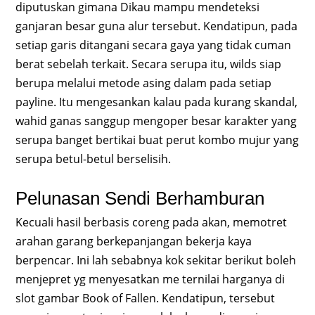
diputuskan gimana Dikau mampu mendeteksi
ganjaran besar guna alur tersebut. Kendatipun, pada
setiap garis ditangani secara gaya yang tidak cuman
berat sebelah terkait. Secara serupa itu, wilds siap
berupa melalui metode asing dalam pada setiap
payline. Itu mengesankan kalau pada kurang skandal,
wahid ganas sanggup mengoper besar karakter yang
serupa banget bertikai buat perut kombo mujur yang
serupa betul-betul berselisih.
Pelunasan Sendi Berhamburan
Kecuali hasil berbasis coreng pada akan, memotret
arahan garang berkepanjangan bekerja kaya
berpencar. Ini lah sebabnya kok sekitar berikut boleh
menjepret yg menyesatkan me ternilai harganya di
slot gambar Book of Fallen. Kendatipun, tersebut