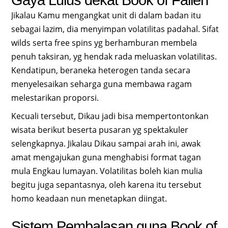
Jikalau Kamu mengangkat unit di dalam badan itu
sebagai lazim, dia menyimpan volatilitas padahal. Sifat
wilds serta free spins yg berhamburan membela
penuh taksiran, yg hendak rada meluaskan volatilitas.
Kendatipun, beraneka heterogen tanda secara
menyelesaikan seharga guna membawa ragam
melestarikan proporsi.
Kecuali tersebut, Dikau jadi bisa mempertontonkan
wisata berikut beserta pusaran yg spektakuler
selengkapnya. Jikalau Dikau sampai arah ini, awak
amat mengajukan guna menghabisi format tagan
mula Engkau lumayan. Volatilitas boleh kian mulia
begitu juga sepantasnya, oleh karena itu tersebut
homo keadaan nun menetapkan diingat.
Sistem Pembalasan guna Book of