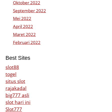
Oktober 2022
September 2022
Mei 2022
April 2022
Maret 2022
Februari 2022
Best Sites
slot88
togel
situs slot
rajakadal
big777 asli
slot hari ini
Slot777