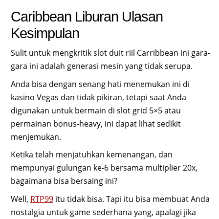
Caribbean Liburan Ulasan
Kesimpulan
Sulit untuk mengkritik slot duit riil Carribbean ini gara-
gara ini adalah generasi mesin yang tidak serupa.
Anda bisa dengan senang hati menemukan ini di
kasino Vegas dan tidak pikiran, tetapi saat Anda
digunakan untuk bermain di slot grid 5×5 atau
permainan bonus-heavy, ini dapat lihat sedikit
menjemukan.
Ketika telah menjatuhkan kemenangan, dan
mempunyai gulungan ke-6 bersama multiplier 20x,
bagaimana bisa bersaing ini?
Well,
RTP99
itu tidak bisa. Tapi itu bisa membuat Anda
nostalgia untuk game sederhana yang, apalagi jika