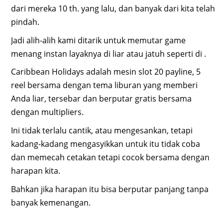
dari mereka 10 th. yang lalu, dan banyak dari kita telah
pindah.
Jadi alih-alih kami ditarik untuk memutar game
menang instan layaknya di liar atau jatuh seperti di .
Caribbean Holidays adalah mesin slot 20 payline, 5
reel bersama dengan tema liburan yang memberi
Anda liar, tersebar dan berputar gratis bersama
dengan multipliers.
Ini tidak terlalu cantik, atau mengesankan, tetapi
kadang-kadang mengasyikkan untuk itu tidak coba
dan memecah cetakan tetapi cocok bersama dengan
harapan kita.
Bahkan jika harapan itu bisa berputar panjang tanpa
banyak kemenangan.