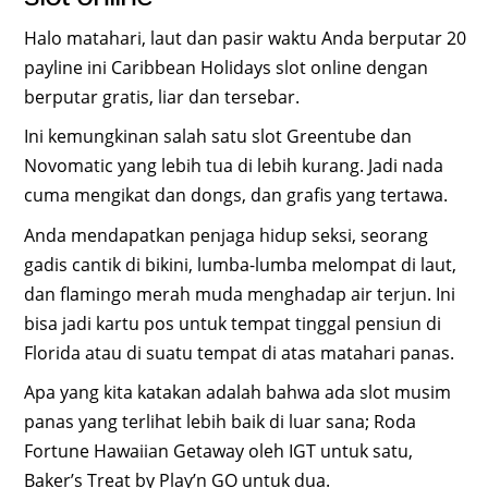
Halo matahari, laut dan pasir waktu Anda berputar 20
payline ini Caribbean Holidays slot online dengan
berputar gratis, liar dan tersebar.
Ini kemungkinan salah satu slot Greentube dan
Novomatic yang lebih tua di lebih kurang. Jadi nada
cuma mengikat dan dongs, dan grafis yang tertawa.
Anda mendapatkan penjaga hidup seksi, seorang
gadis cantik di bikini, lumba-lumba melompat di laut,
dan flamingo merah muda menghadap air terjun. Ini
bisa jadi kartu pos untuk tempat tinggal pensiun di
Florida atau di suatu tempat di atas matahari panas.
Apa yang kita katakan adalah bahwa ada slot musim
panas yang terlihat lebih baik di luar sana; Roda
Fortune Hawaiian Getaway oleh IGT untuk satu,
Baker’s Treat by Play’n GO untuk dua.