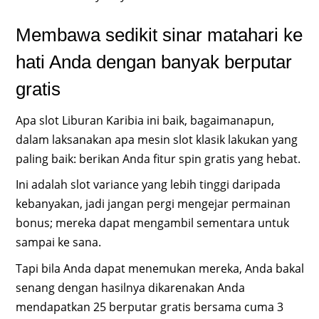
Membawa sedikit sinar matahari ke
hati Anda dengan banyak berputar
gratis
Apa slot Liburan Karibia ini baik, bagaimanapun,
dalam laksanakan apa mesin slot klasik lakukan yang
paling baik: berikan Anda fitur spin gratis yang hebat.
Ini adalah slot variance yang lebih tinggi daripada
kebanyakan, jadi jangan pergi mengejar permainan
bonus; mereka dapat mengambil sementara untuk
sampai ke sana.
Tapi bila Anda dapat menemukan mereka, Anda bakal
senang dengan hasilnya dikarenakan Anda
mendapatkan 25 berputar gratis bersama cuma 3