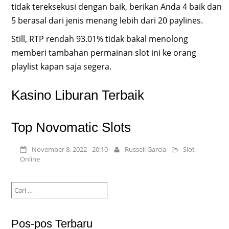
tidak tereksekusi dengan baik, berikan Anda 4 baik dan
5 berasal dari jenis menang lebih dari 20 paylines.
Still, RTP rendah 93.01% tidak bakal menolong
memberi tambahan permainan slot ini ke orang
playlist kapan saja segera.
Kasino Liburan Terbaik
Top Novomatic Slots
November 8, 2022 - 20:10
Russell Garcia
Slot
Online
Cari
untuk:
Pos-pos Terbaru