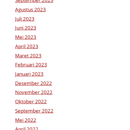
September 2023
Agustus 2023
Juli 2023
Juni 2023
Mei 2023
April 2023
Maret 2023
Februari 2023
Januari 2023
Desember 2022
November 2022
Oktober 2022
September 2022
Mei 2022
April 2022