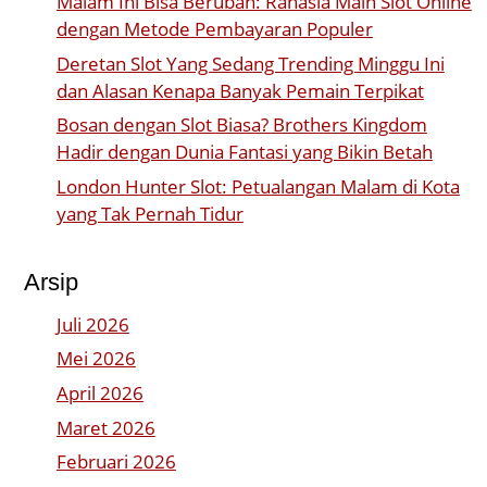
Malam Ini Bisa Berubah: Rahasia Main Slot Online
dengan Metode Pembayaran Populer
Deretan Slot Yang Sedang Trending Minggu Ini
dan Alasan Kenapa Banyak Pemain Terpikat
Bosan dengan Slot Biasa? Brothers Kingdom
Hadir dengan Dunia Fantasi yang Bikin Betah
London Hunter Slot: Petualangan Malam di Kota
yang Tak Pernah Tidur
Arsip
Juli 2026
Mei 2026
April 2026
Maret 2026
Februari 2026