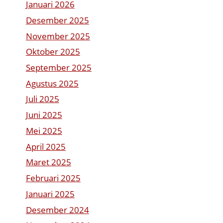
Januari 2026
Desember 2025
November 2025
Oktober 2025
September 2025
Agustus 2025
Juli 2025
Juni 2025
Mei 2025
April 2025
Maret 2025
Februari 2025
Januari 2025
Desember 2024