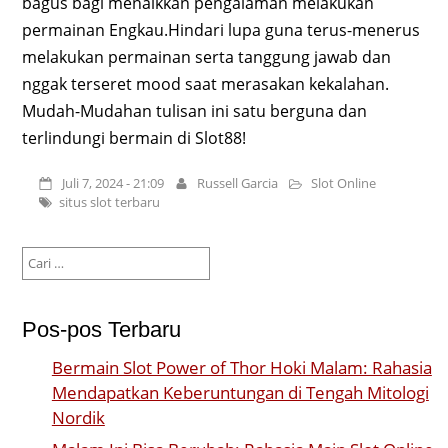
bagus bagi menaikkan pengalaman melakukan
permainan Engkau.Hindari lupa guna terus-menerus
melakukan permainan serta tanggung jawab dan
nggak terseret mood saat merasakan kekalahan.
Mudah-Mudahan tulisan ini satu berguna dan
terlindungi bermain di Slot88!
Juli 7, 2024 - 21:09
Russell Garcia
Slot Online
situs slot terbaru
Cari
untuk:
Pos-pos Terbaru
Bermain Slot Power of Thor Hoki Malam: Rahasia
Mendapatkan Keberuntungan di Tengah Mitologi
Nordik