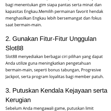
bagi menentukan gim siapa pantas serta minat dan
kapasitas Engkau.Memilih permainan favorit hendak
menghasilkan Engkau lebih bersemangat dan fokus
saat bermain-main.
2. Gunakan Fitur-Fitur Unggulan
Slot88
Slot88 menyediakan berbagai ciri pilihan yang dapat
Anda utilize guna meningkatkan pengetahuan
bermain-main, seperti bonus tabungan, Progresive
Jackpot, serta program loyalitas bagi member patuh.
3. Putuskan Kendala Kejayaan serta
Kerugian
Sebelum Anda mengawali game, putuskan limit