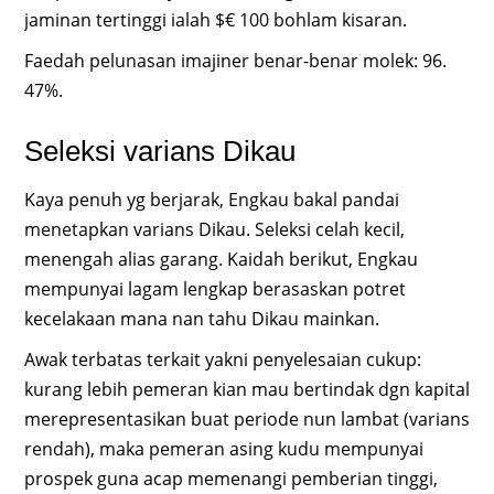
jaminan tertinggi ialah $€ 100 bohlam kisaran.
Faedah pelunasan imajiner benar-benar molek: 96.
47%.
Seleksi varians Dikau
Kaya penuh yg berjarak, Engkau bakal pandai
menetapkan varians Dikau. Seleksi celah kecil,
menengah alias garang. Kaidah berikut, Engkau
mempunyai lagam lengkap berasaskan potret
kecelakaan mana nan tahu Dikau mainkan.
Awak terbatas terkait yakni penyelesaian cukup:
kurang lebih pemeran kian mau bertindak dgn kapital
merepresentasikan buat periode nun lambat (varians
rendah), maka pemeran asing kudu mempunyai
prospek guna acap memenangi pemberian tinggi,