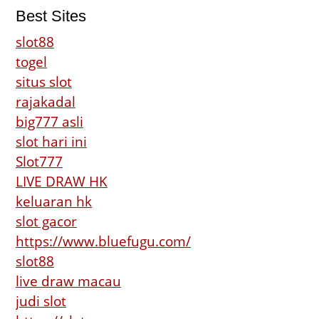
Best Sites
slot88
togel
situs slot
rajakadal
big777 asli
slot hari ini
Slot777
LIVE DRAW HK
keluaran hk
slot gacor
https://www.bluefugu.com/
slot88
live draw macau
judi slot