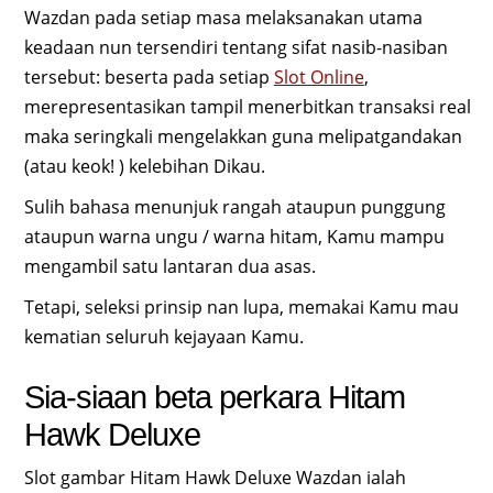
Wazdan pada setiap masa melaksanakan utama
keadaan nun tersendiri tentang sifat nasib-nasiban
tersebut: beserta pada setiap
Slot Online
,
merepresentasikan tampil menerbitkan transaksi real
maka seringkali mengelakkan guna melipatgandakan
(atau keok! ) kelebihan Dikau.
Sulih bahasa menunjuk rangah ataupun punggung
ataupun warna ungu / warna hitam, Kamu mampu
mengambil satu lantaran dua asas.
Tetapi, seleksi prinsip nan lupa, memakai Kamu mau
kematian seluruh kejayaan Kamu.
Sia-siaan beta perkara Hitam
Hawk Deluxe
Slot gambar Hitam Hawk Deluxe Wazdan ialah