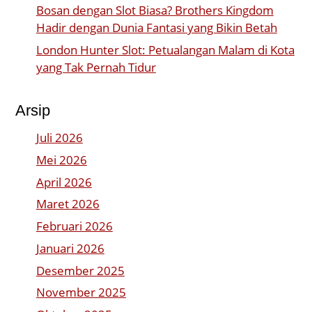
Bosan dengan Slot Biasa? Brothers Kingdom
Hadir dengan Dunia Fantasi yang Bikin Betah
London Hunter Slot: Petualangan Malam di Kota
yang Tak Pernah Tidur
Arsip
Juli 2026
Mei 2026
April 2026
Maret 2026
Februari 2026
Januari 2026
Desember 2025
November 2025