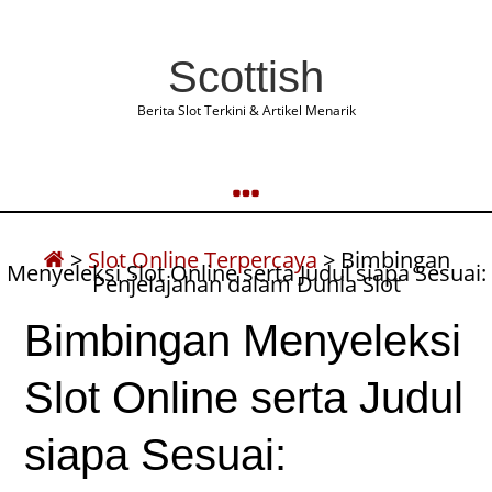
Scottish
Berita Slot Terkini & Artikel Menarik
>
Slot Online Terpercaya
>
Bimbingan
Menyeleksi Slot Online serta Judul siapa Sesuai:
Penjelajahan dalam Dunia Slot
Bimbingan Menyeleksi
Slot Online serta Judul
siapa Sesuai: