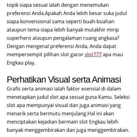
topik siapa sesuai ialah dengan menemukan
preferensi Anda.Apakah Anda lebih besar suka judul
siapa konvensional sama seperti buah-buahan
ataupun tema siapa lebih banyak mutakhir mirip
superhero ataupun pengalaman ruang angkasa?
Dengan mengenal preferensi Anda, Anda dapat
mempersempit pilihan slot gacor
slot777
apa mau
Engkau play.
Perhatikan Visual serta Animasi
Grafis serta animasi ialah faktor esensial di dalam
menetapkan judul slot apa sesuai guna Kamu. Seleksi
slot apa mempunyai visual dan juga animasi yang
menarik serta bermutu menjulang.Hal ini akan
menciptakan kejadian bermain slot Engkau lebih
banyak menggembirakan dan juga menggembirakan.