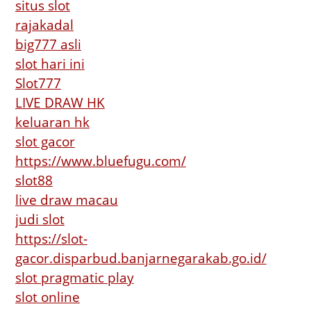
situs slot
rajakadal
big777 asli
slot hari ini
Slot777
LIVE DRAW HK
keluaran hk
slot gacor
https://www.bluefugu.com/
slot88
live draw macau
judi slot
https://slot-
gacor.disparbud.banjarnegarakab.go.id/
slot pragmatic play
slot online