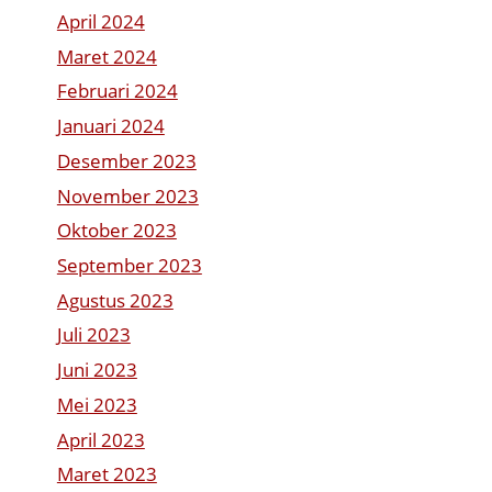
April 2024
Maret 2024
Februari 2024
Januari 2024
Desember 2023
November 2023
Oktober 2023
September 2023
Agustus 2023
Juli 2023
Juni 2023
Mei 2023
April 2023
Maret 2023