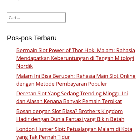
Cari
untuk:
Pos-pos Terbaru
Bermain Slot Power of Thor Hoki Malam: Rahasia
Mendapatkan Keberuntungan di Tengah Mitologi
Nordik
Malam Ini Bisa Berubah: Rahasia Main Slot Online
dengan Metode Pembayaran Populer
Deretan Slot Yang Sedang Trending Minggu Ini
dan Alasan Kenapa Banyak Pemain Terpikat
Bosan dengan Slot Biasa? Brothers Kingdom
Hadir dengan Dunia Fantasi yang Bikin Betah
London Hunter Slot: Petualangan Malam di Kota
yang Tak Pernah Tidur