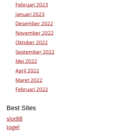
Februari 2023
Januari 2023
Desember 2022
November 2022
Oktober 2022
September 2022
Mei 2022
April 2022
Maret 2022
Februari 2022
Best Sites
slot88
togel