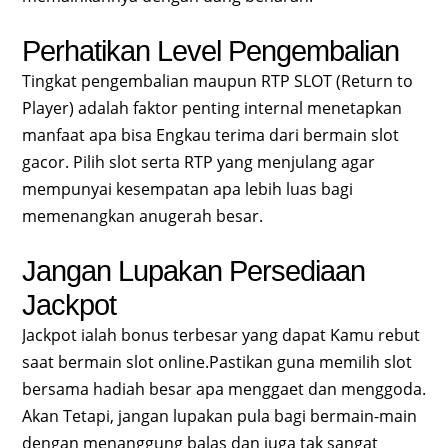
Perhatikan Level Pengembalian
Tingkat pengembalian maupun RTP SLOT (Return to
Player) adalah faktor penting internal menetapkan
manfaat apa bisa Engkau terima dari bermain slot
gacor. Pilih slot serta RTP yang menjulang agar
mempunyai kesempatan apa lebih luas bagi
memenangkan anugerah besar.
Jangan Lupakan Persediaan
Jackpot
Jackpot ialah bonus terbesar yang dapat Kamu rebut
saat bermain slot online.Pastikan guna memilih slot
bersama hadiah besar apa menggaet dan menggoda.
Akan Tetapi, jangan lupakan pula bagi bermain-main
dengan menanggung balas dan juga tak sangat