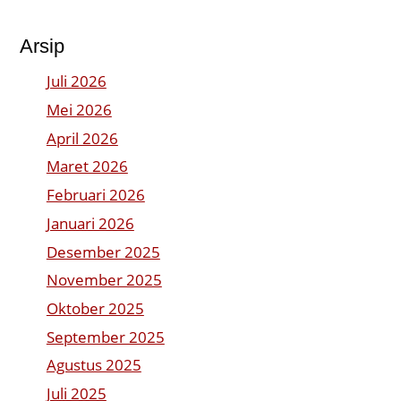
Arsip
Juli 2026
Mei 2026
April 2026
Maret 2026
Februari 2026
Januari 2026
Desember 2025
November 2025
Oktober 2025
September 2025
Agustus 2025
Juli 2025