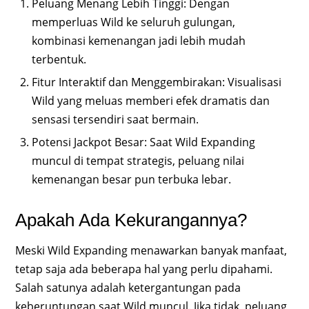
Peluang Menang Lebih Tinggi: Dengan
memperluas Wild ke seluruh gulungan,
kombinasi kemenangan jadi lebih mudah
terbentuk.
Fitur Interaktif dan Menggembirakan: Visualisasi
Wild yang meluas memberi efek dramatis dan
sensasi tersendiri saat bermain.
Potensi Jackpot Besar: Saat Wild Expanding
muncul di tempat strategis, peluang nilai
kemenangan besar pun terbuka lebar.
Apakah Ada Kekurangannya?
Meski Wild Expanding menawarkan banyak manfaat,
tetap saja ada beberapa hal yang perlu dipahami.
Salah satunya adalah ketergantungan pada
keberuntungan saat Wild muncul. Jika tidak, peluang