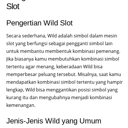
Slot
Pengertian Wild Slot
Secara sederhana, Wild adalah simbol dalam mesin
slot yang berfungsi sebagai pengganti simbol lain
untuk membantu membentuk kombinasi pemenang.
Jika biasanya kamu membutuhkan kombinasi simbol
tertentu agar menang, keberadaan Wild bisa
memperbesar peluang tersebut. Misalnya, saat kamu
mendapatkan kombinasi simbol tertentu yang hampir
lengkap, Wild bisa menggantikan posisi simbol yang
kurang itu dan mengubahnya menjadi kombinasi
kemenangan.
Jenis-Jenis Wild yang Umum