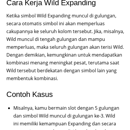
Cara Kerja Wild Expanding
Ketika simbol Wild Expanding muncul di gulungan,
secara otomatis simbol ini akan memperluas
cakupannya ke seluruh kolom tersebut. Jika, misalnya,
Wild muncul di tengah gulungan dan mampu
memperluas, maka seluruh gulungan akan terisi Wild.
Dengan demikian, kemungkinan untuk mendapatkan
kombinasi menang meningkat pesat, terutama saat
Wild tersebut berdekatan dengan simbol lain yang
membentuk kombinasi.
Contoh Kasus
Misalnya, kamu bermain slot dengan 5 gulungan
dan simbol Wild muncul di gulungan ke-3. Wild
ini memiliki kemampuan Expanding dan secara