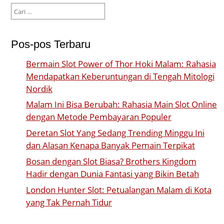
Cari
untuk:
Pos-pos Terbaru
Bermain Slot Power of Thor Hoki Malam: Rahasia
Mendapatkan Keberuntungan di Tengah Mitologi
Nordik
Malam Ini Bisa Berubah: Rahasia Main Slot Online
dengan Metode Pembayaran Populer
Deretan Slot Yang Sedang Trending Minggu Ini
dan Alasan Kenapa Banyak Pemain Terpikat
Bosan dengan Slot Biasa? Brothers Kingdom
Hadir dengan Dunia Fantasi yang Bikin Betah
London Hunter Slot: Petualangan Malam di Kota
yang Tak Pernah Tidur