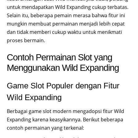
untuk mendapatkan Wild Expanding cukup terbatas.
Selain itu, beberapa pemain merasa bahwa fitur ini
mungkin membuat permainan menjadi lebih cepat
dan tidak memberi cukup waktu untuk menikmati
proses bermain.
Contoh Permainan Slot yang
Menggunakan Wild Expanding
Game Slot Populer dengan Fitur
Wild Expanding
Berbagai game slot modern mengadopsi fitur Wild
Expanding karena keasyikannya. Berikut beberapa
contoh permainan yang terkenal: