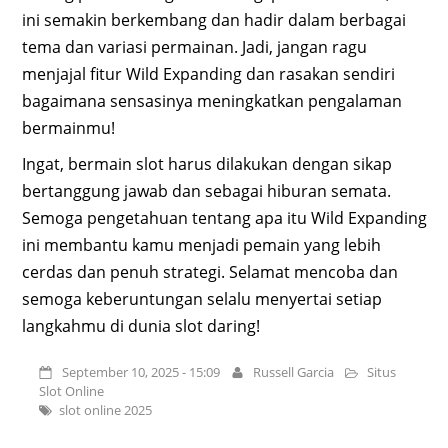
ini semakin berkembang dan hadir dalam berbagai
tema dan variasi permainan. Jadi, jangan ragu
menjajal fitur Wild Expanding dan rasakan sendiri
bagaimana sensasinya meningkatkan pengalaman
bermainmu!
Ingat, bermain slot harus dilakukan dengan sikap
bertanggung jawab dan sebagai hiburan semata.
Semoga pengetahuan tentang apa itu Wild Expanding
ini membantu kamu menjadi pemain yang lebih
cerdas dan penuh strategi. Selamat mencoba dan
semoga keberuntungan selalu menyertai setiap
langkahmu di dunia slot daring!
September 10, 2025 - 15:09
Russell Garcia
Situs
Slot Online
slot online 2025