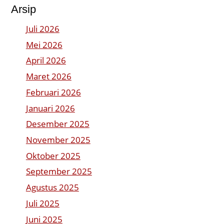
Arsip
Juli 2026
Mei 2026
April 2026
Maret 2026
Februari 2026
Januari 2026
Desember 2025
November 2025
Oktober 2025
September 2025
Agustus 2025
Juli 2025
Juni 2025