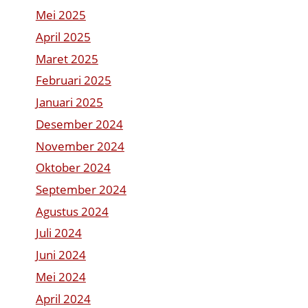
Mei 2025
April 2025
Maret 2025
Februari 2025
Januari 2025
Desember 2024
November 2024
Oktober 2024
September 2024
Agustus 2024
Juli 2024
Juni 2024
Mei 2024
April 2024