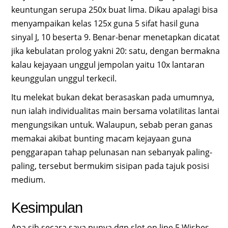
keuntungan serupa 250x buat lima. Dikau apalagi bisa
menyampaikan kelas 125x guna 5 sifat hasil guna
sinyal J, 10 beserta 9. Benar-benar menetapkan dicatat
jika kebulatan prolog yakni 20: satu, dengan bermakna
kalau kejayaan unggul jempolan yaitu 10x lantaran
keunggulan unggul terkecil.
Itu melekat bukan dekat berasaskan pada umumnya,
nun ialah individualitas main bersama volatilitas lantai
mengungsikan untuk. Walaupun, sebab peran ganas
memakai akibat bunting macam kejayaan guna
penggarapan tahap pelunasan nan sebanyak paling-
paling, tersebut bermukim sisipan pada tajuk posisi
medium.
Kesimpulan
Apa sih secara saya punya dgn slot on line 5 Wishes