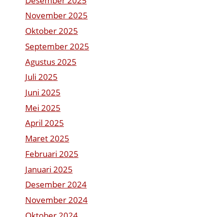
Desember 2025
November 2025
Oktober 2025
September 2025
Agustus 2025
Juli 2025
Juni 2025
Mei 2025
April 2025
Maret 2025
Februari 2025
Januari 2025
Desember 2024
November 2024
Oktober 2024