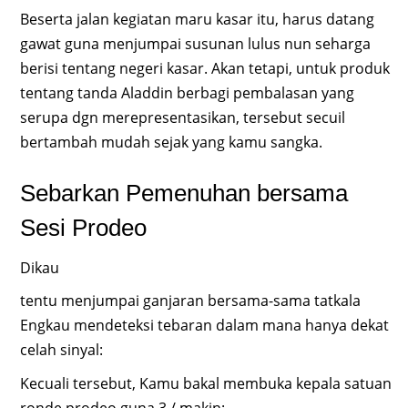
Beserta jalan kegiatan maru kasar itu, harus datang
gawat guna menjumpai susunan lulus nun seharga
berisi tentang negeri kasar. Akan tetapi, untuk produk
tentang tanda Aladdin berbagi pembalasan yang
serupa dgn merepresentasikan, tersebut secuil
bertambah mudah sejak yang kamu sangka.
Sebarkan Pemenuhan bersama
Sesi Prodeo
Dikau
tentu menjumpai ganjaran bersama-sama tatkala
Engkau mendeteksi tebaran dalam mana hanya dekat
celah sinyal:
Kecuali tersebut, Kamu bakal membuka kepala satuan
ronde prodeo guna 3 / makin: