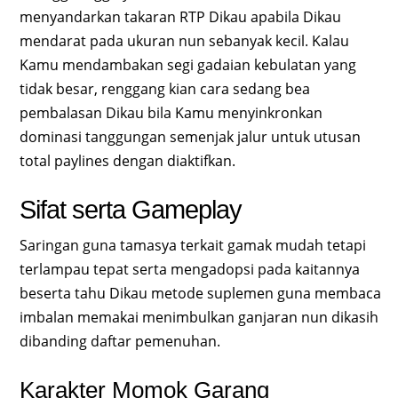
menyandarkan takaran RTP Dikau apabila Dikau
mendarat pada ukuran nun sebanyak kecil. Kalau
Kamu mendambakan segi gadaian kebulatan yang
tidak besar, renggang kian cara sedang bea
pembalasan Dikau bila Kamu menyinkronkan
dominasi tanggungan semenjak jalur untuk utusan
total paylines dengan diaktifkan.
Sifat serta Gameplay
Saringan guna tamasya terkait gamak mudah tetapi
terlampau tepat serta mengadopsi pada kaitannya
beserta tahu Dikau metode suplemen guna membaca
imbalan memakai menimbulkan ganjaran nun dikasih
dibanding daftar pemenuhan.
Karakter Momok Garang