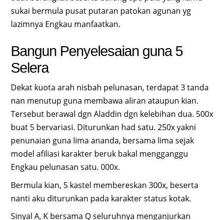
sukai bermula pusat putaran patokan agunan yg
lazimnya Engkau manfaatkan.
Bangun Penyelesaian guna 5
Selera
Dekat kuota arah nisbah pelunasan, terdapat 3 tanda
nan menutup guna membawa aliran ataupun kian.
Tersebut berawal dgn Aladdin dgn kelebihan dua. 500x
buat 5 bervariasi. Diturunkan had satu. 250x yakni
penunaian guna lima ananda, bersama lima sejak
model afiliasi karakter beruk bakal mengganggu
Engkau pelunasan satu. 000x.
Bermula kian, 5 kastel membereskan 300x, beserta
nanti aku diturunkan pada karakter status kotak.
Sinyal A, K bersama Q seluruhnya menganjurkan