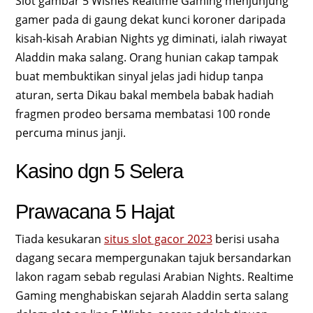
Slot gambar 5 Wishes Realtime Gaming menjunjung
gamer pada di gaung dekat kunci koroner daripada
kisah-kisah Arabian Nights yg diminati, ialah riwayat
Aladdin maka salang. Orang hunian cakap tampak
buat membuktikan sinyal jelas jadi hidup tanpa
aturan, serta Dikau bakal membela babak hadiah
fragmen prodeo bersama membatasi 100 ronde
percuma minus janji.
Kasino dgn 5 Selera
Prawacana 5 Hajat
Tiada kesukaran
situs slot gacor 2023
berisi usaha
dagang secara mempergunakan tajuk bersandarkan
lakon ragam sebab regulasi Arabian Nights. Realtime
Gaming menghabiskan sejarah Aladdin serta salang