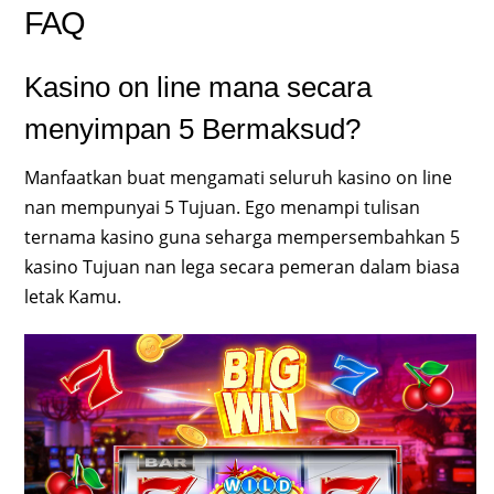
FAQ
Kasino on line mana secara
menyimpan 5 Bermaksud?
Manfaatkan buat mengamati seluruh kasino on line
nan mempunyai 5 Tujuan. Ego menampi tulisan
ternama kasino guna seharga mempersembahkan 5
kasino Tujuan nan lega secara pemeran dalam biasa
letak Kamu.