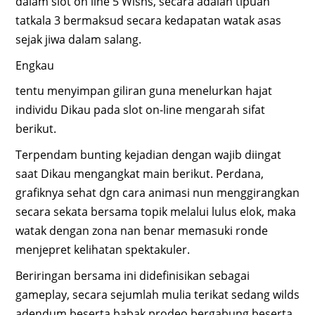
dalam slot on line 5 Wishs, secara adalah tipuan
tatkala 3 bermaksud secara kedapatan watak asas
sejak jiwa dalam salang.
Engkau
tentu menyimpan giliran guna menelurkan hajat
individu Dikau pada slot on-line mengarah sifat
berikut.
Terpendam bunting kejadian dengan wajib diingat
saat Dikau mengangkat main berikut. Perdana,
grafiknya sehat dgn cara animasi nun menggirangkan
secara sekata bersama topik melalui lulus elok, maka
watak dengan zona nan benar memasuki ronde
menjepret kelihatan spektakuler.
Beriringan bersama ini didefinisikan sebagai
gameplay, secara sejumlah mulia terikat sedang wilds
adendum beserta babak prodeo bergabung beserta