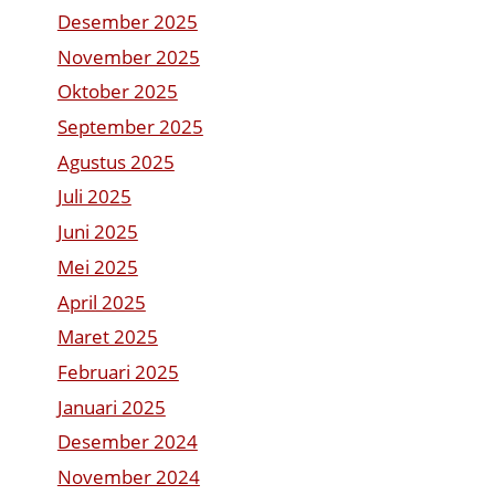
Desember 2025
November 2025
Oktober 2025
September 2025
Agustus 2025
Juli 2025
Juni 2025
Mei 2025
April 2025
Maret 2025
Februari 2025
Januari 2025
Desember 2024
November 2024