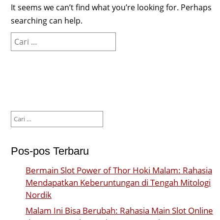
It seems we can’t find what you’re looking for. Perhaps
searching can help.
Cari
untuk:
Cari
untuk:
Pos-pos Terbaru
Bermain Slot Power of Thor Hoki Malam: Rahasia
Mendapatkan Keberuntungan di Tengah Mitologi
Nordik
Malam Ini Bisa Berubah: Rahasia Main Slot Online